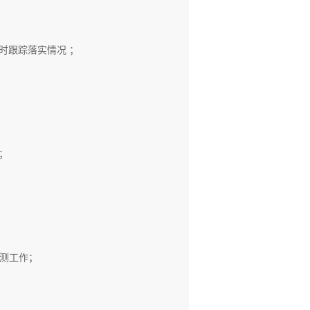
同进展 ；
等）并及时跟踪落实情况 ；
款工作；
的整理工作；
审核工作；
表；
票文件；
年度销售预测工作；