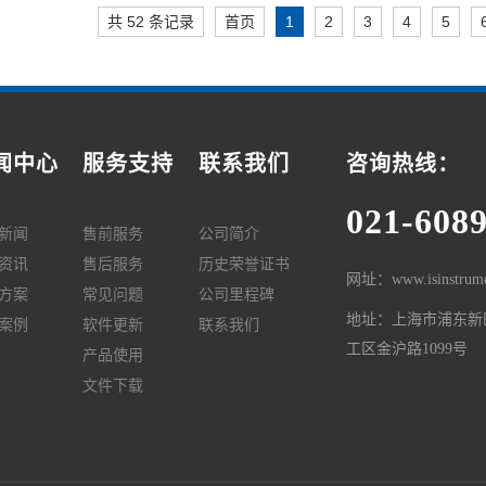
共 52 条记录
首页
1
2
3
4
5
闻中心
服务支持
联系我们
咨询热线：
021-608
新闻
售前服务
公司简介
资讯
售后服务
历史荣誉证书
网址：www.isinstrume
方案
常见问题
公司里程碑
地址：上海市浦东新
案例
软件更新
联系我们
工区金沪路1099号
产品使用
文件下载