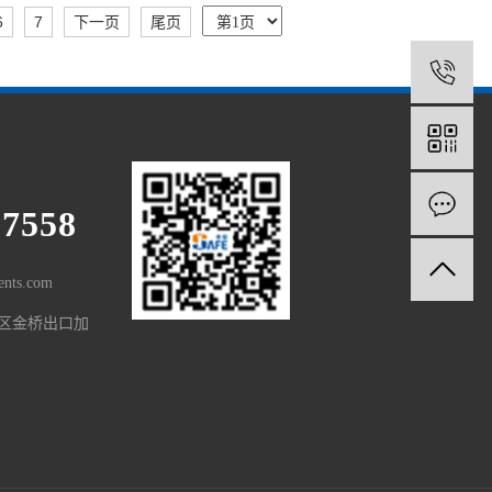
6
7
下一页
尾页
1
97558
nts.com
区金桥出口加