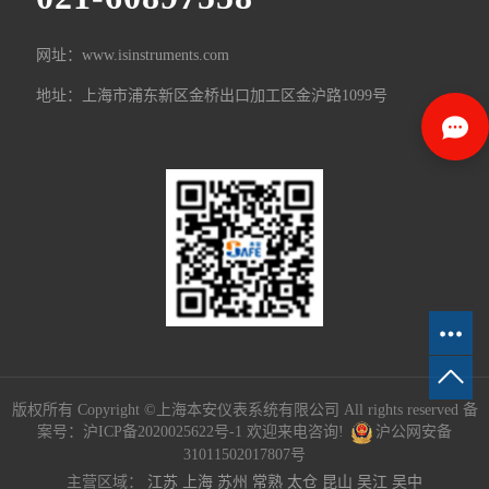
网址：www.isinstruments.com
地址：上海市浦东新区金桥出口加工区金沪路1099号
版权所有 Copyright ©上海本安仪表系统有限公司 All rights reserved 备
案号：
沪ICP备2020025622号-1
欢迎来电咨询!
沪公网安备
31011502017807号
主营区域：
江苏
上海
苏州
常熟
太仓
昆山
吴江
吴中