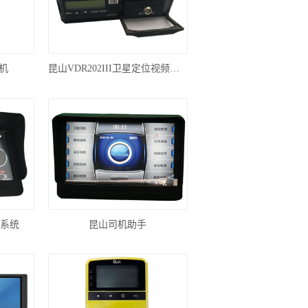
机
昆山VDR202III卫星定位视频一体机
监系统
昆山司机助手