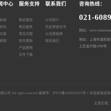
闻中心
服务支持
联系我们
咨询热线：
021-608
新闻
售前服务
公司简介
资讯
售后服务
历史荣誉证书
网址：www.isinstrume
方案
常见问题
公司里程碑
地址：上海市浦东新
案例
软件更新
联系我们
工区金沪路1099号
产品使用
文件下载
All rights reserved 备案号：
沪ICP备2020025622号-1
欢迎来电咨询
主营区域