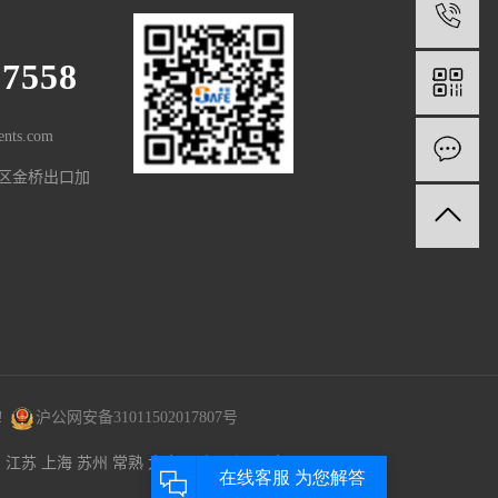
1
97558
nts.com
区金桥出口加
!
沪公网安备31011502017807号
：
江苏
上海
苏州
常熟
太仓
昆山
吴江
吴中